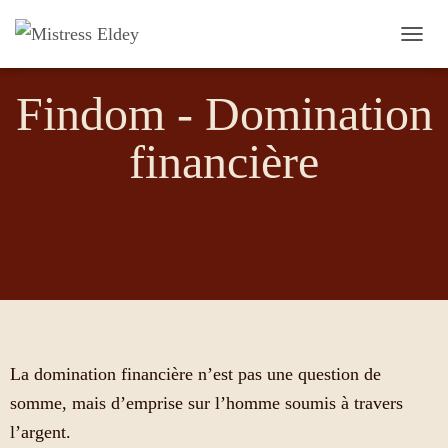
O
U
V
Findom - Domination
R
I
financière
R
/
F
E
R
M
E
R
L
A
N
A
La domination financière n’est pas une question de
V
I
somme, mais d’emprise sur l’homme soumis à travers
G
l’argent.
A